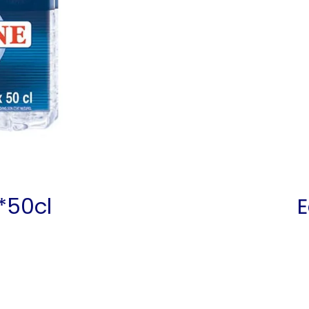
6*50cl
E