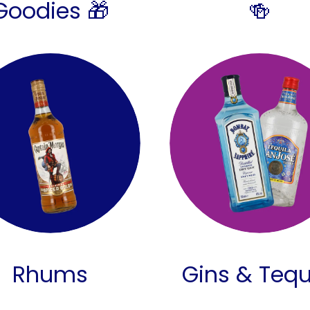
Goodies 🎁
🍻
Rhums
Gins & Tequ