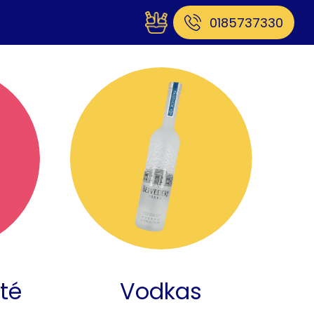
0185737330
ité
Vodkas