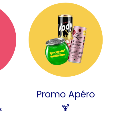
Promo Apéro
&
🍹