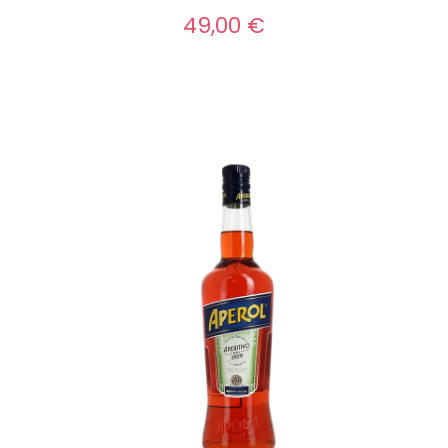
Perlino Prosecco
49,00 €