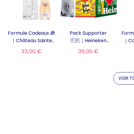
Formule Cadeaux 🎁
Pack Supporter
Form
｜Château Sainte
🇫🇷｜Heineken
｜Ca
Marguerite + 1 sac
(12*25cl), mini
Co
33,00 €
36,00 €
fraîcheur offert
saucisson et un
v
stick maquillage –
Édition Limitée
VOIR T