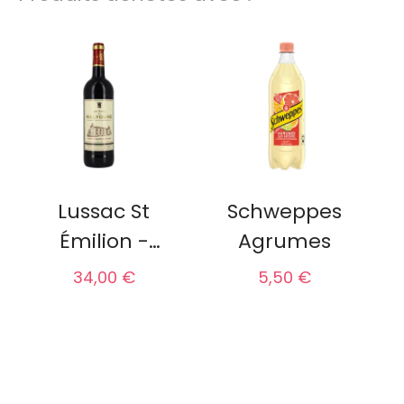
Lussac St
Schweppes
Émilion -
Agrumes
Château de
34,00 €
5,50 €
Malydure
(Bordeaux)